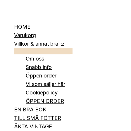
Hoppa
till
innehåll
HOME
Varukorg
Villkor & annat bra
Om oss
Snabb info
Öppen order
Vi som säljer här
Cookiepolicy
ÖPPEN ORDER
EN BRA BOK
TILL SMÅ FÖTTER
ÄKTA VINTAGE