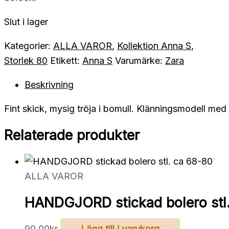
Slut i lager
Kategorier:
ALLA VAROR
,
Kollektion Anna S
,
Storlek 80
Etikett:
Anna S
Varumärke:
Zara
Beskrivning
Fint skick, mysig tröja i bomull. Klänningsmodell med 
Relaterade produkter
ALLA VAROR
HANDGJORD stickad bolero stl
90.00
kr
Lägg till i varukorg