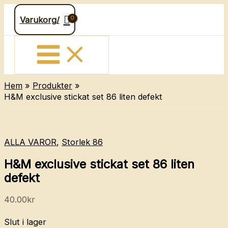
Hoppa
Varukorg/
till
innehåll
Hem
Produkter
H&M exclusive stickat set 86 liten defekt
ALLA VAROR
,
Storlek 86
H&M exclusive stickat set 86 liten
defekt
40.00
kr
Slut i lager