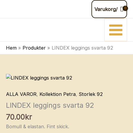
Hoppa
Varukorg/
till
innehåll
Hem
Produkter
LINDEX leggings svarta 92
ALLA VAROR
,
Kollektion Petra
,
Storlek 92
LINDEX leggings svarta 92
70.00
kr
Bomull & elastan. Fint skick.