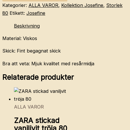
leggings
Kategorier:
ALLA VAROR
,
Kollektion Josefine
,
Storlek
leo
80
Etikett:
Josefine
80
Beskrivning
mängd
Material: Viskos
Skick: Fint begagnat skick
Bra att veta: Mjuk kvalitet med resårmidja
Relaterade produkter
ALLA VAROR
ZARA stickad
vaniljvit tröja 80