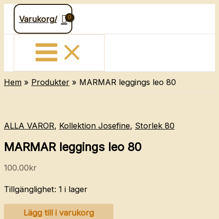
Hoppa
Varukorg/
till
innehåll
Hem
Produkter
MARMAR leggings leo 80
ALLA VAROR
,
Kollektion Josefine
,
Storlek 80
MARMAR leggings leo 80
100.00
kr
Tillgänglighet:
1 i lager
MARMAR
Lägg till i varukorg