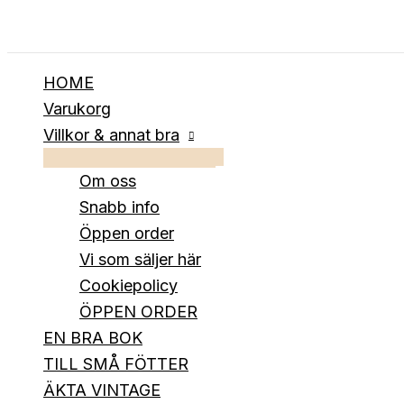
Hoppa
till
innehåll
HOME
Varukorg
Villkor & annat bra
Om oss
Snabb info
Öppen order
Vi som säljer här
Cookiepolicy
ÖPPEN ORDER
EN BRA BOK
TILL SMÅ FÖTTER
ÄKTA VINTAGE