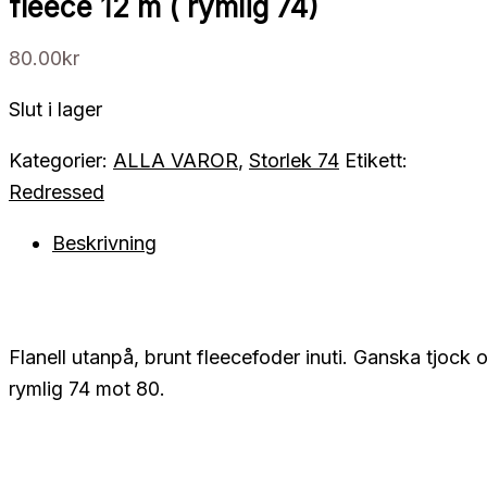
fleece 12 m ( rymlig 74)
80.00
kr
Slut i lager
Kategorier:
ALLA VAROR
,
Storlek 74
Etikett:
Redressed
Beskrivning
Flanell utanpå, brunt fleecefoder inuti. Ganska tjock 
rymlig 74 mot 80.