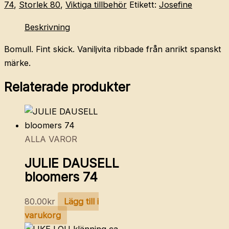
74
,
Storlek 80
,
Viktiga tillbehör
Etikett:
Josefine
Beskrivning
Bomull. Fint skick. Vaniljvita ribbade från anrikt spanskt
märke.
Relaterade produkter
ALLA VAROR
JULIE DAUSELL
bloomers 74
80.00
kr
Lägg till i
varukorg