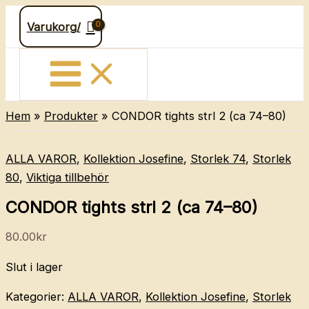
Hoppa
Varukorg/
till
innehåll
Hem
Produkter
CONDOR tights strl 2 (ca 74–80)
ALLA VAROR
,
Kollektion Josefine
,
Storlek 74
,
Storlek
80
,
Viktiga tillbehör
CONDOR tights strl 2 (ca 74–80)
80.00
kr
Slut i lager
Kategorier:
ALLA VAROR
,
Kollektion Josefine
,
Storlek