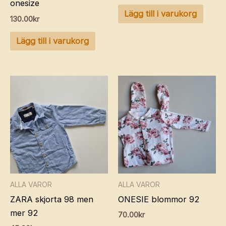
onesize
Lägg till i varukorg
130.00
kr
Lägg till i varukorg
ALLA VAROR
ALLA VAROR
ZARA skjorta 98 men
ONESIE blommor 92
mer 92
70.00
kr