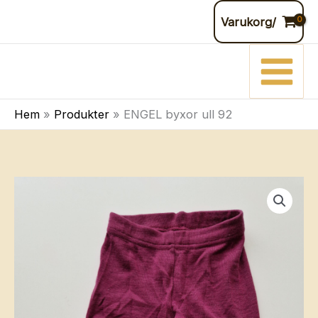
Hoppa
Varukorg/
till
innehåll
Hem
Produkter
ENGEL byxor ull 92