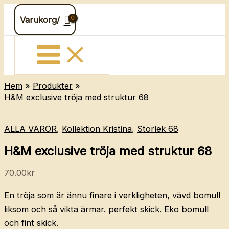
Hoppa
Varukorg/
till
innehåll
Hem
Produkter
H&M exclusive tröja med struktur 68
ALLA VAROR
,
Kollektion Kristina
,
Storlek 68
H&M exclusive tröja med struktur 68
70.00
kr
En tröja som är ännu finare i verkligheten, vävd bomull
liksom och så vikta ärmar. perfekt skick. Eko bomull
och fint skick.