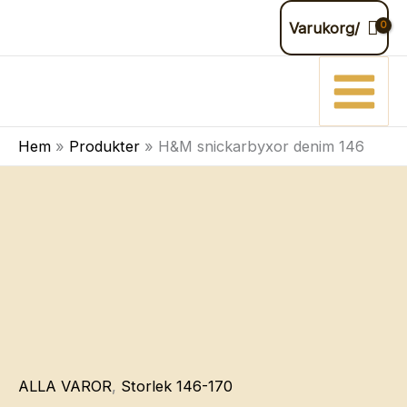
Hoppa
Varukorg/
till
innehåll
Hem
Produkter
H&M snickarbyxor denim 146
ALLA VAROR
,
Storlek 146-170