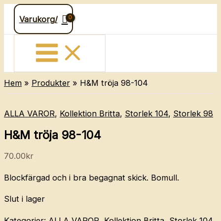
Hoppa
Varukorg/
till
innehåll
Hem
Produkter
H&M tröja 98-104
ALLA VAROR
,
Kollektion Britta
,
Storlek 104
,
Storlek 98
H&M tröja 98-104
70.00
kr
Blockfärgad och i bra begagnat skick. Bomull.
Slut i lager
Kategorier:
ALLA VAROR
,
Kollektion Britta
,
Storlek 104
,