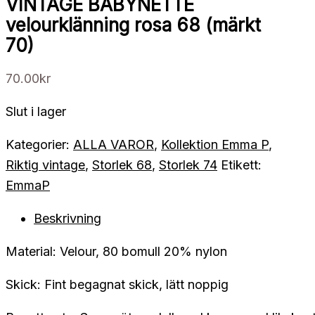
VINTAGE BABYNETTE
velourklänning rosa 68 (märkt
70)
70.00
kr
Slut i lager
Kategorier:
ALLA VAROR
,
Kollektion Emma P
,
Riktig vintage
,
Storlek 68
,
Storlek 74
Etikett:
EmmaP
Beskrivning
Material: Velour, 80 bomull 20% nylon
Skick: Fint begagnat skick, lätt noppig