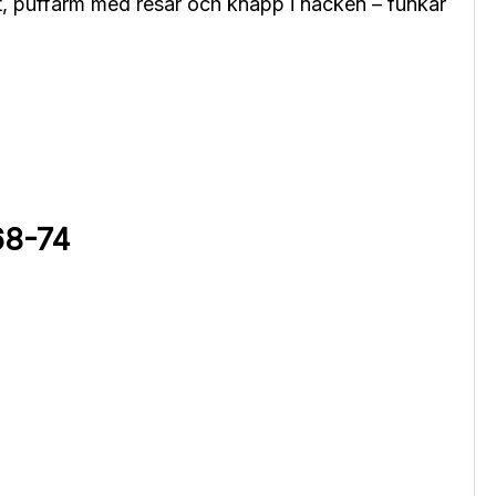
t, puffärm med resår och knapp i nacken – funkar
68-74