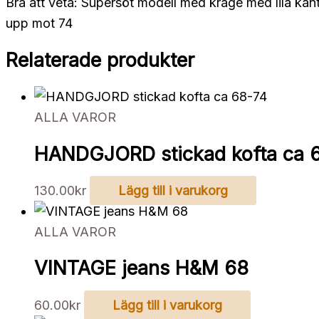
Bra att veta: Supersöt modell med krage med lila kan
upp mot 74
Relaterade produkter
ALLA VAROR
HANDGJORD stickad kofta ca 
130.00
kr
Lägg till i varukorg
ALLA VAROR
VINTAGE jeans H&M 68
60.00
kr
Lägg till i varukorg