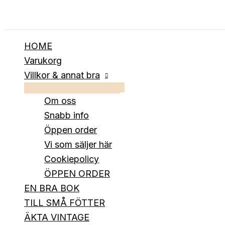
Hoppa
till
innehåll
HOME
Varukorg
Villkor & annat bra
Om oss
Snabb info
Öppen order
Vi som säljer här
Cookiepolicy
ÖPPEN ORDER
EN BRA BOK
TILL SMÅ FÖTTER
ÄKTA VINTAGE