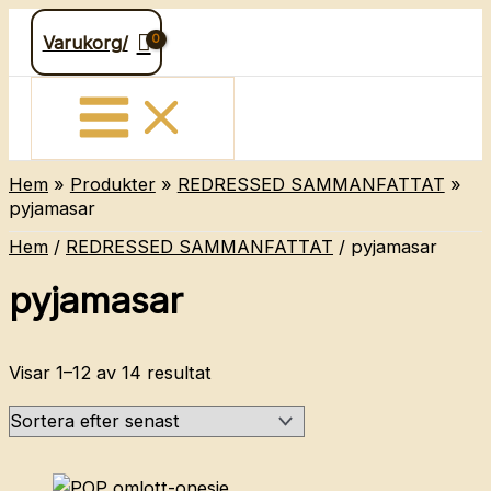
Hoppa
Varukorg/
till
innehåll
Hem
Produkter
REDRESSED SAMMANFATTAT
pyjamasar
Hem
/
REDRESSED SAMMANFATTAT
/ pyjamasar
pyjamasar
Sortera
Visar 1–12 av 14 resultat
efter
senaste