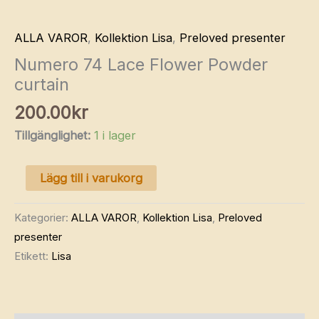
ALLA VAROR
,
Kollektion Lisa
,
Preloved presenter
Numero 74 Lace Flower Powder
curtain
200.00
kr
Tillgänglighet:
1 i lager
Numero
Lägg till i varukorg
74
Lace
Kategorier:
ALLA VAROR
,
Kollektion Lisa
,
Preloved
Flower
presenter
Powder
Etikett:
Lisa
curtain
mängd