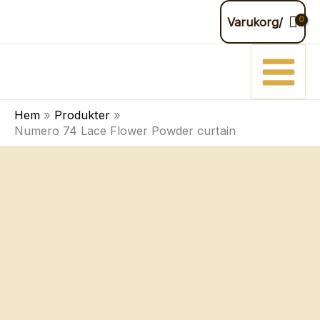
74
Hoppa
Varukorg/
Lace
till
Flower
innehåll
Powder
curtain
mängd
Hem
Produkter
Numero 74 Lace Flower Powder curtain