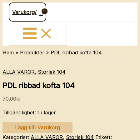
Hoppa
Varukorg/
till
innehåll
Hem
Produkter
PDL ribbad kofta 104
ALLA VAROR
,
Storlek 104
PDL ribbad kofta 104
70.00
kr
Tillgänglighet:
1 i lager
PDL
Lägg till i varukorg
ribbad
Kategorier:
ALLA VAROR
,
Storlek 104
Etikett: