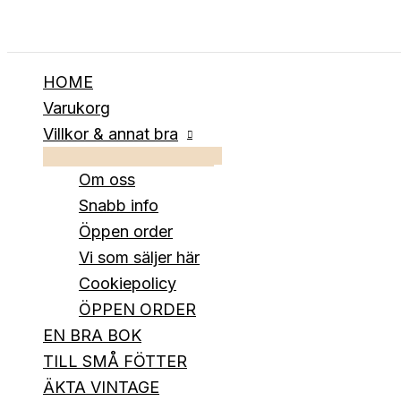
Hoppa
till
innehåll
HOME
Varukorg
Villkor & annat bra
Om oss
Snabb info
Öppen order
Vi som säljer här
Cookiepolicy
ÖPPEN ORDER
EN BRA BOK
TILL SMÅ FÖTTER
ÄKTA VINTAGE