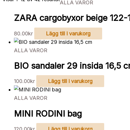
ALLA VAROR
efter
senaste
ZARA cargobyxor beige 122-
80.00
kr
Lägg till i varukorg
ALLA VAROR
BIO sandaler 29 insida 16,5 
100.00
kr
Lägg till i varukorg
ALLA VAROR
MINI RODINI bag
120.00
kr
Lägg till i varukorg