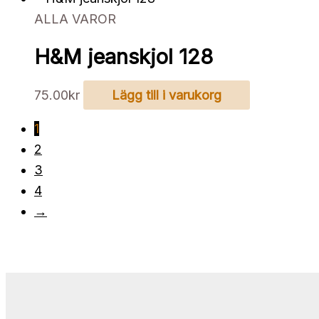
ALLA VAROR
H&M jeanskjol 128
75.00
kr
Lägg till i varukorg
1
2
3
4
→