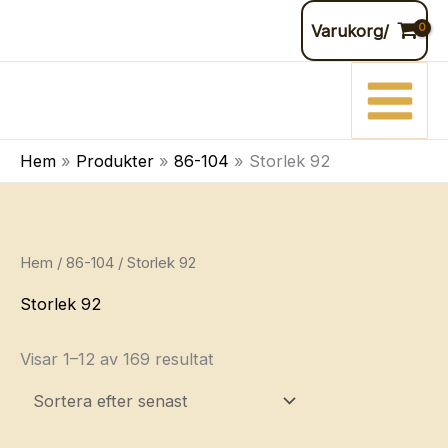
Hoppa
Varukorg/
till
innehåll
Hem
Produkter
86-104
Storlek 92
Hem
/
86-104
/ Storlek 92
Storlek 92
Sortera
Visar 1–12 av 169 resultat
efter
senaste