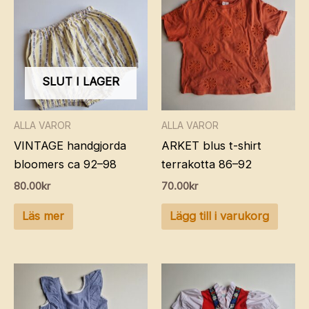
SLUT I LAGER
ALLA VAROR
ALLA VAROR
VINTAGE handgjorda
ARKET blus t-shirt
bloomers ca 92–98
terrakotta 86–92
80.00
kr
70.00
kr
Läs mer
Lägg till i varukorg