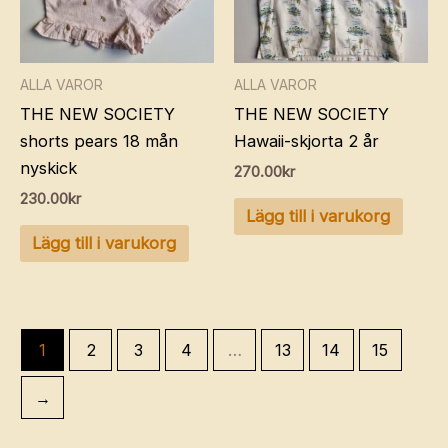
ALLA VAROR
ALLA VAROR
THE NEW SOCIETY
THE NEW SOCIETY
shorts pears 18 mån
Hawaii-skjorta 2 år
nyskick
270.00
kr
230.00
kr
Lägg till i varukorg
Lägg till i varukorg
1
2
3
4
…
13
14
15
→