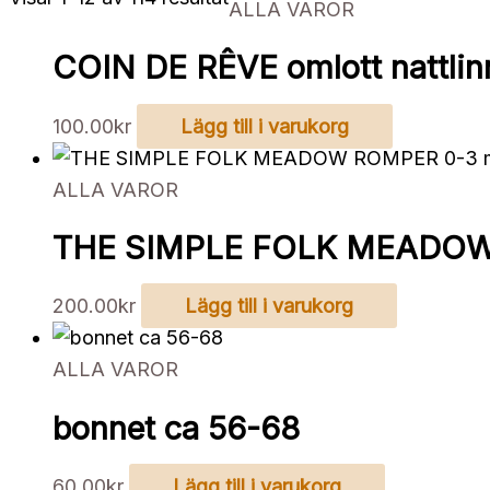
ALLA VAROR
efter
senaste
COIN DE RÊVE omlott nattli
100.00
kr
Lägg till i varukorg
ALLA VAROR
THE SIMPLE FOLK MEADOW 
200.00
kr
Lägg till i varukorg
ALLA VAROR
bonnet ca 56-68
60.00
kr
Lägg till i varukorg