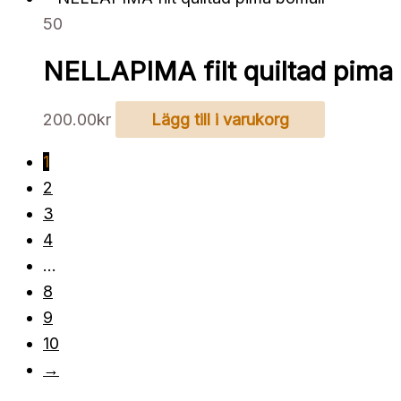
50
NELLAPIMA filt quiltad pima
200.00
kr
Lägg till i varukorg
1
2
3
4
…
8
9
10
→