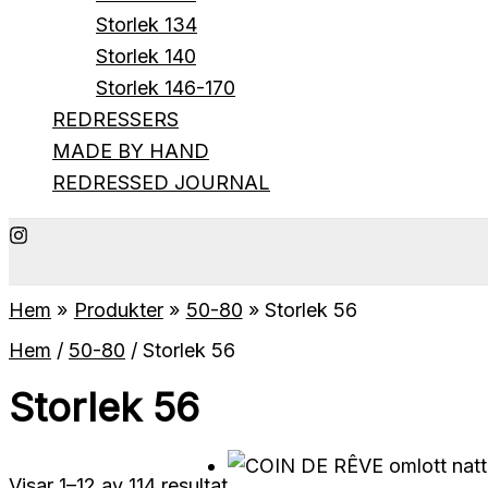
Storlek 134
Storlek 140
Storlek 146-170
REDRESSERS
MADE BY HAND
REDRESSED JOURNAL
Hem
Produkter
50-80
Storlek 56
Hem
/
50-80
/ Storlek 56
Storlek 56
Sortera
Visar 1–12 av 114 resultat