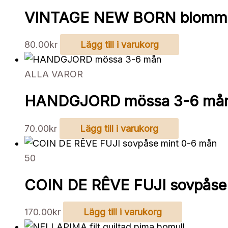
VINTAGE NEW BORN blommig
80.00
kr
Lägg till i varukorg
ALLA VAROR
HANDGJORD mössa 3-6 må
70.00
kr
Lägg till i varukorg
50
COIN DE RÊVE FUJI sovpåse
170.00
kr
Lägg till i varukorg