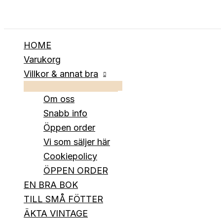
Hoppa
till
innehåll
HOME
Varukorg
Villkor & annat bra
Om oss
Snabb info
Öppen order
Vi som säljer här
Cookiepolicy
ÖPPEN ORDER
EN BRA BOK
TILL SMÅ FÖTTER
ÄKTA VINTAGE