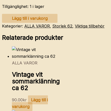
Tillgänglighet:
1 i lager
EN
Lägg till i varukorg
FANT
Kategorier:
ALLA VAROR
,
Storlek 62
,
Viktiga tillbehör
stickade
Relaterade produkter
bloomers
62
mängd
ALLA VAROR
Vintage vit
sommarklänning
ca 62
90.00
kr
Lägg till i
varukorg