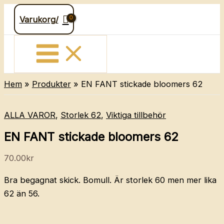
Hoppa
Varukorg/
till
innehåll
Hem
Produkter
EN FANT stickade bloomers 62
ALLA VAROR
,
Storlek 62
,
Viktiga tillbehör
EN FANT stickade bloomers 62
70.00
kr
Bra begagnat skick. Bomull. Är storlek 60 men mer lika
62 än 56.