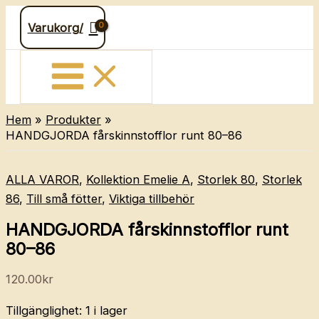
Hoppa
Varukorg/
till
innehåll
Hem
Produkter
HANDGJORDA fårskinnstofflor runt 80–86
ALLA VAROR
,
Kollektion Emelie A
,
Storlek 80
,
Storlek
86
,
Till små fötter
,
Viktiga tillbehör
HANDGJORDA fårskinnstofflor runt
80–86
120.00
kr
Tillgänglighet:
1 i lager