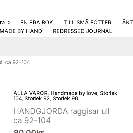
bra
EN BRA BOK
TILL SMÅ FÖTTER
ÄKT
MADE BY HAND
REDRESSED JOURNAL
l ca 92-104
ALLA VAROR
,
Handmade by love
,
Storlek
104
,
Storlek 92
,
Storlek 98
HANDGJORDA raggisar ull
ca 92-104