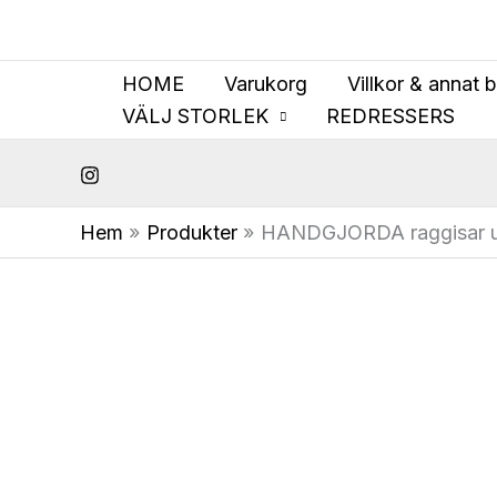
Hoppa
till
innehåll
HOME
Varukorg
Villkor & annat 
VÄLJ STORLEK
REDRESSERS
Hem
Produkter
HANDGJORDA raggisar ul