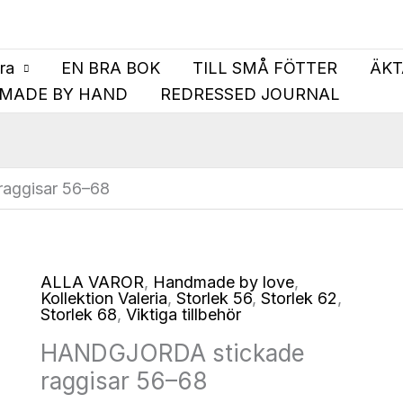
bra
EN BRA BOK
TILL SMÅ FÖTTER
ÄKT
MADE BY HAND
REDRESSED JOURNAL
aggisar 56–68
ALLA VAROR
,
Handmade by love
,
Kollektion Valeria
,
Storlek 56
,
Storlek 62
,
Storlek 68
,
Viktiga tillbehör
HANDGJORDA stickade
raggisar 56–68