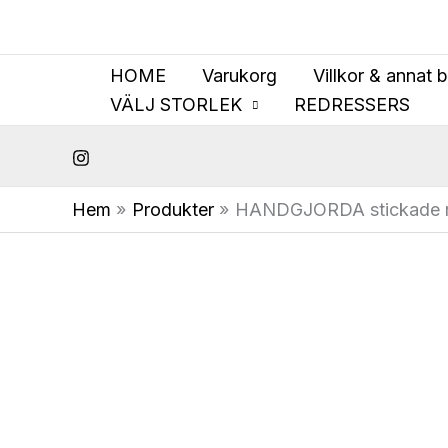
Hoppa
till
innehåll
HOME
Varukorg
Villkor & annat 
VÄLJ STORLEK
REDRESSERS
Hem
Produkter
HANDGJORDA stickade r