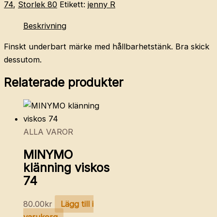
74
,
Storlek 80
Etikett:
jenny R
Beskrivning
Finskt underbart märke med hållbarhetstänk. Bra skick
dessutom.
Relaterade produkter
ALLA VAROR
MINYMO
klänning viskos
74
80.00
kr
Lägg till i
varukorg