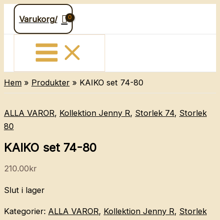
Hoppa
Varukorg/
till
innehåll
Hem
Produkter
KAIKO set 74-80
ALLA VAROR
,
Kollektion Jenny R
,
Storlek 74
,
Storlek
80
KAIKO set 74-80
210.00
kr
Slut i lager
Kategorier:
ALLA VAROR
,
Kollektion Jenny R
,
Storlek