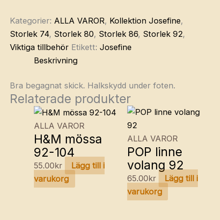
Kategorier:
ALLA VAROR
,
Kollektion Josefine
,
Storlek 74
,
Storlek 80
,
Storlek 86
,
Storlek 92
,
Viktiga tillbehör
Etikett:
Josefine
Beskrivning
Bra begagnat skick. Halkskydd under foten.
Relaterade produkter
ALLA VAROR
H&M mössa
ALLA VAROR
POP linne
92-104
volang 92
55.00
kr
Lägg till i
65.00
kr
Lägg till i
varukorg
varukorg