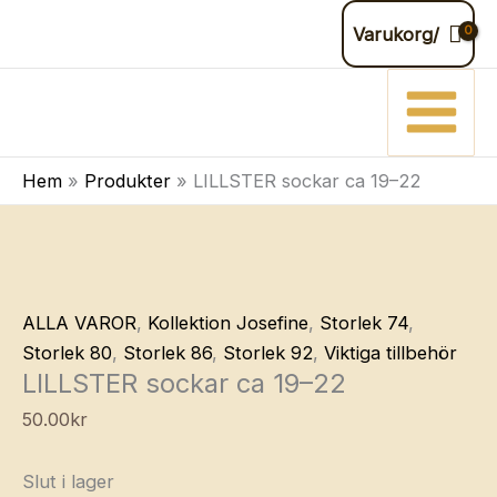
Hoppa
Varukorg/
till
innehåll
Hem
Produkter
LILLSTER sockar ca 19–22
ALLA VAROR
,
Kollektion Josefine
,
Storlek 74
,
Storlek 80
,
Storlek 86
,
Storlek 92
,
Viktiga tillbehör
LILLSTER sockar ca 19–22
50.00
kr
Slut i lager