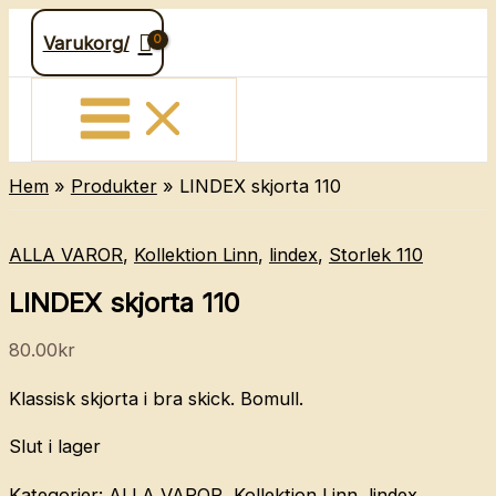
Hoppa
Varukorg/
till
innehåll
Hem
Produkter
LINDEX skjorta 110
ALLA VAROR
,
Kollektion Linn
,
lindex
,
Storlek 110
LINDEX skjorta 110
80.00
kr
Klassisk skjorta i bra skick. Bomull.
Slut i lager
Kategorier:
ALLA VAROR
,
Kollektion Linn
,
lindex
,