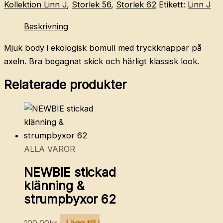
Kollektion Linn J
,
Storlek 56
,
Storlek 62
Etikett:
Linn J
Beskrivning
Mjuk body i ekologisk bomull med tryckknappar på
axeln. Bra begagnat skick och härligt klassisk look.
Relaterade produkter
ALLA VAROR
NEWBIE stickad
klänning &
strumpbyxor 62
100.00
kr
Lägg till i