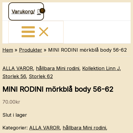
Hoppa
Varukorg/
till
innehåll
Hem
Produkter
MINI RODINI mörkblå body 56-62
ALLA VAROR
,
hållbara Mini rodini
,
Kollektion Linn J
,
Storlek 56
,
Storlek 62
MINI RODINI mörkblå body 56-62
70.00
kr
Slut i lager
Kategorier:
ALLA VAROR
,
hållbara Mini rodini
,