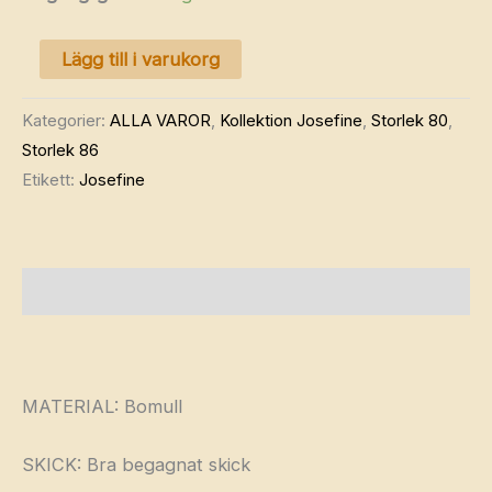
MINI
Lägg till i varukorg
RODINI
sweatpants
Kategorier:
ALLA VAROR
,
Kollektion Josefine
,
Storlek 80
,
80–
Storlek 86
86
Etikett:
Josefine
mängd
Beskrivning
MATERIAL: Bomull
SKICK: Bra begagnat skick