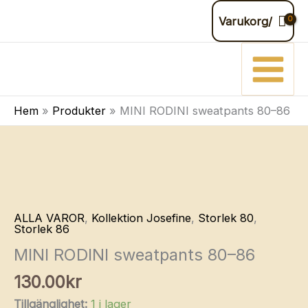
RODINI
Hoppa
Varukorg/
sweatpants
till
80–
innehåll
86
mängd
Hem
Produkter
MINI RODINI sweatpants 80–86
ALLA VAROR
,
Kollektion Josefine
,
Storlek 80
,
Storlek 86
MINI RODINI sweatpants 80–86
130.00
kr
Tillgänglighet:
1 i lager