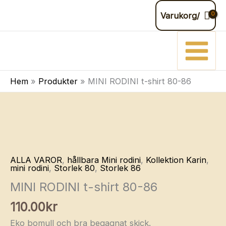
Hoppa
Varukorg/
till
innehåll
Hem
Produkter
MINI RODINI t-shirt 80-86
ALLA VAROR
,
hållbara Mini rodini
,
Kollektion Karin
,
mini rodini
,
Storlek 80
,
Storlek 86
MINI RODINI t-shirt 80-86
110.00
kr
Eko bomull och bra begagnat skick.