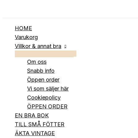
Hoppa
till
innehåll
HOME
Varukorg
Villkor & annat bra
Om oss
Snabb info
Öppen order
Vi som säljer här
Cookiepolicy
ÖPPEN ORDER
EN BRA BOK
TILL SMÅ FÖTTER
ÄKTA VINTAGE