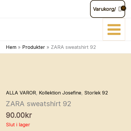
Hoppa
Varukorg/
till
innehåll
Hem
Produkter
ZARA sweatshirt 92
ALLA VAROR
,
Kollektion Josefine
,
Storlek 92
ZARA sweatshirt 92
90.00
kr
Slut i lager