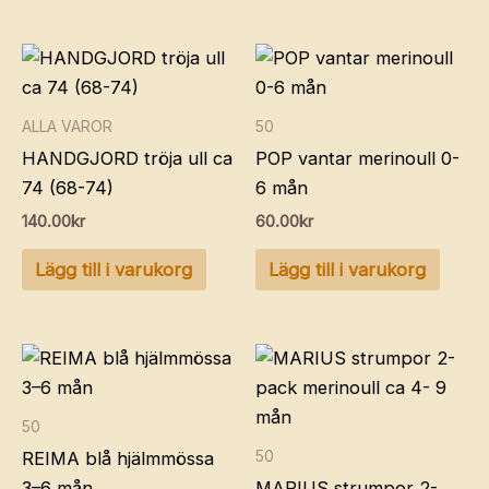
ALLA VAROR
50
HANDGJORD tröja ull ca
POP vantar merinoull 0-
74 (68-74)
6 mån
140.00
kr
60.00
kr
Lägg till i varukorg
Lägg till i varukorg
50
50
REIMA blå hjälmmössa
3–6 mån
MARIUS strumpor 2-