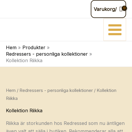
Hoppa
Varukorg/
till
innehåll
Hem
Produkter
Redressers - personliga kollektioner
Kollektion Riikka
Hem
/
Redressers - personliga kollektioner
/ Kollektion
Riikka
Kollektion Riikka
Riikka är storkunden hos Redressed som nu äntligen
även valt att sälja i butiken. Rekommenderar alla att