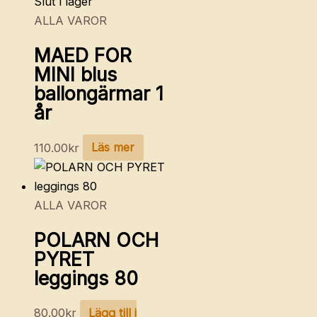
Slut i lager
ALLA VAROR
MAED FOR
MINI blus
ballongärmar 1
år
110.00
kr
Läs mer
ALLA VAROR
POLARN OCH
PYRET
leggings 80
80.00
kr
Lägg till i