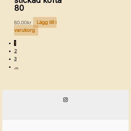
stickad kofta
80
80.00
kr
Lägg till i
varukorg
1
2
3
→