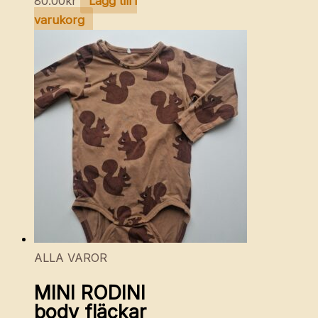
80.00
kr
Lägg till i
varukorg
ALLA VAROR
MINI RODINI
body fläckar