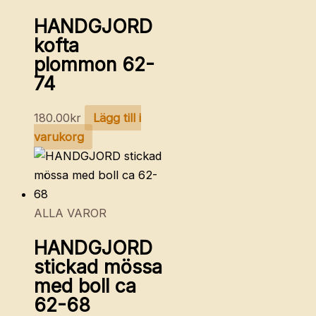
HANDGJORD
kofta
plommon 62-
74
180.00
kr
Lägg till i
varukorg
ALLA VAROR
HANDGJORD
stickad mössa
med boll ca
62-68