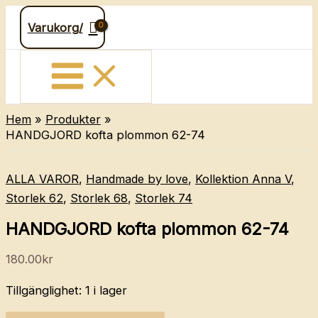
Hoppa
Varukorg/
till
innehåll
Hem
Produkter
HANDGJORD kofta plommon 62-74
ALLA VAROR
,
Handmade by love
,
Kollektion Anna V
,
Storlek 62
,
Storlek 68
,
Storlek 74
HANDGJORD kofta plommon 62-74
180.00
kr
Tillgänglighet:
1 i lager