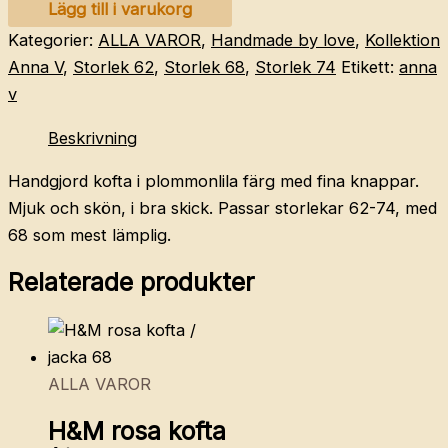
HANDGJORD
Lägg till i varukorg
kofta
Kategorier:
ALLA VAROR
,
Handmade by love
,
Kollektion
plommon
Anna V
,
Storlek 62
,
Storlek 68
,
Storlek 74
Etikett:
anna
62-
v
74
Beskrivning
mängd
Handgjord kofta i plommonlila färg med fina knappar.
Mjuk och skön, i bra skick. Passar storlekar 62-74, med
68 som mest lämplig.
Relaterade produkter
ALLA VAROR
H&M rosa kofta