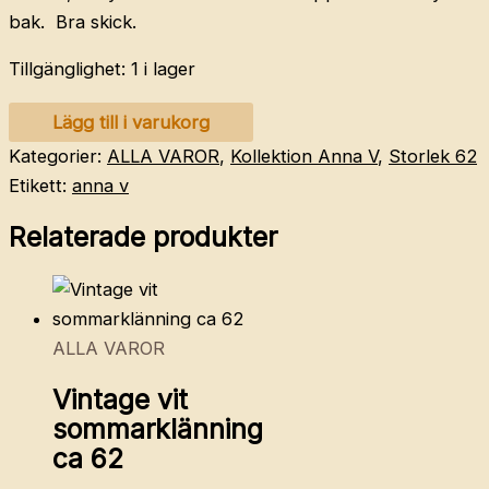
bak. Bra skick.
Tillgänglighet:
1 i lager
KAPPAHL
Lägg till i varukorg
overshirt
Kategorier:
ALLA VAROR
,
Kollektion Anna V
,
Storlek 62
62
Etikett:
anna v
mängd
Relaterade produkter
ALLA VAROR
Vintage vit
sommarklänning
ca 62