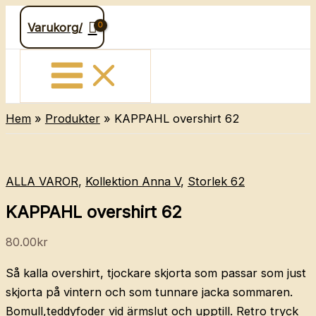
Hoppa
Varukorg/
till
innehåll
Hem
Produkter
KAPPAHL overshirt 62
ALLA VAROR
,
Kollektion Anna V
,
Storlek 62
KAPPAHL overshirt 62
80.00
kr
Så kalla overshirt, tjockare skjorta som passar som just
skjorta på vintern och som tunnare jacka sommaren.
Bomull,teddyfoder vid ärmslut och upptill. Retro tryck