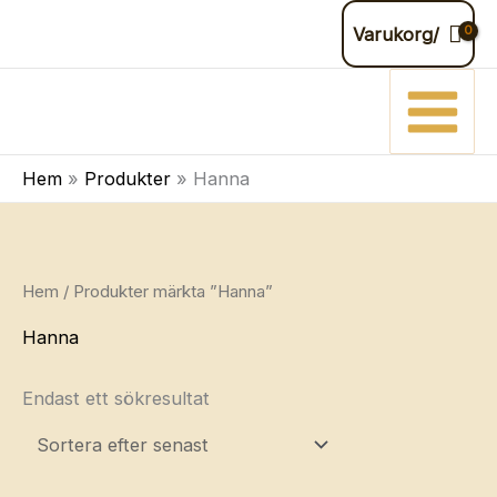
Hoppa
Varukorg/
till
innehåll
Hem
Produkter
Hanna
Hem
/ Produkter märkta ”Hanna”
Hanna
Endast ett sökresultat