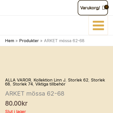
Hoppa
Varukorg/
till
innehåll
Hem
Produkter
ARKET mössa 62-68
ALLA VAROR
,
Kollektion Linn J
,
Storlek 62
,
Storlek
68
,
Storlek 74
,
Viktiga tillbehör
ARKET mössa 62-68
80.00
kr
Slut i lager