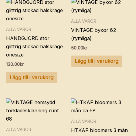
ALLA VAROR
ALLA VAROR
VINTAGE byxor 62
HANDGJORD stor
(rymliga)
glittrig stickad halskrage
50.00
kr
onesize
Lägg till i varukorg
130.00
kr
Lägg till i varukorg
ALLA VAROR
ALLA VAROR
HTKAF bloomers 3 mån