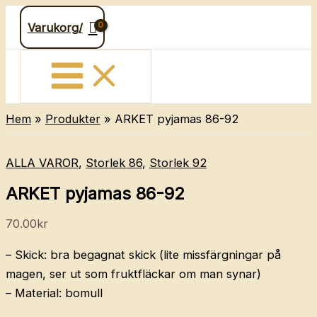
Hoppa
Varukorg/
till
innehåll
Hem
Produkter
ARKET pyjamas 86-92
ALLA VAROR
,
Storlek 86
,
Storlek 92
ARKET pyjamas 86-92
70.00
kr
– Skick: bra begagnat skick (lite missfärgningar på
magen, ser ut som fruktfläckar om man synar)
– Material: bomull