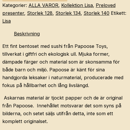
med
Kategorier:
ALLA VAROR
,
Kollektion Lisa
,
Preloved
sushi
presenter
,
Storlek 128
,
Storlek 134
,
Storlek 140
Etikett:
–
Lisa
Papoose
Beskrivning
Toys
mängd
Ett fint bentoset med sushi från Papoose Toys,
tillverkat i giftfri och ekologisk ull. Mjuka former,
dämpade färger och material som är skonsamma för
både barn och miljö. Papoose är känt för sina
handgjorda leksaker i naturmaterial, producerade med
fokus på hållbarhet och lång livslängd.
Askarnas material är tjockt papper och de är original
från Papoose. Innehållet motsvarar det som syns på
bilderna, och setet säljs utifrån detta, inte som ett
komplett originalset.