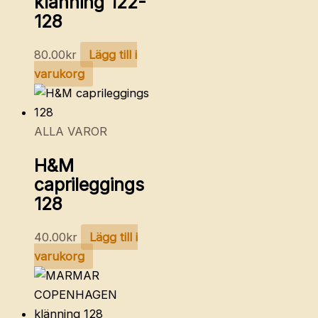
klänning 122-
128
80.00
kr
Lägg till i
varukorg
ALLA VAROR
H&M
caprileggings
128
40.00
kr
Lägg till i
varukorg