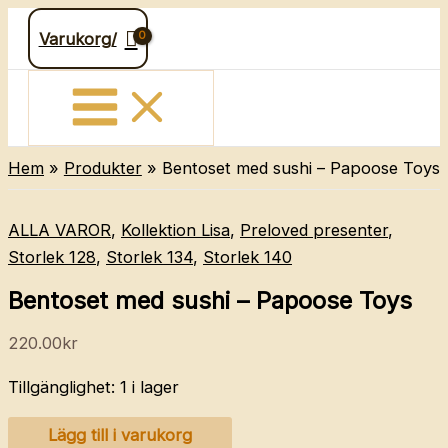
Hoppa
Varukorg/
till
innehåll
Hem
Produkter
Bentoset med sushi – Papoose Toys
ALLA VAROR
,
Kollektion Lisa
,
Preloved presenter
,
Storlek 128
,
Storlek 134
,
Storlek 140
Bentoset med sushi – Papoose Toys
220.00
kr
Tillgänglighet:
1 i lager
Bentoset
Lägg till i varukorg