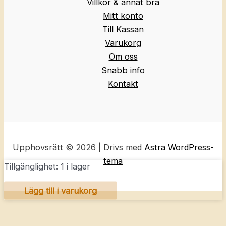
Villkor & annat bra
Mitt konto
Till Kassan
Varukorg
Om oss
Snabb info
Kontakt
Upphovsrätt © 2026 | Drivs med
Astra WordPress-
tema
Tillgänglighet:
1 i lager
Bentoset
Lägg till i varukorg
med
sushi