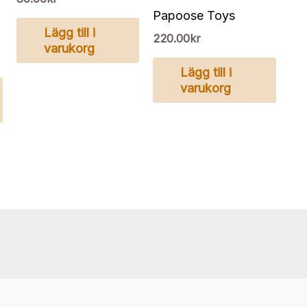
Papoose Toys
Lägg till i
220.00
kr
varukorg
Lägg till i
varukorg