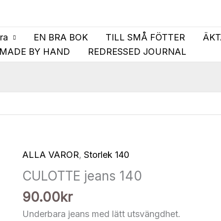
bra
EN BRA BOK
TILL SMÅ FÖTTER
ÄKT
MADE BY HAND
REDRESSED JOURNAL
ALLA VAROR
,
Storlek 140
CULOTTE jeans 140
90.00
kr
Underbara jeans med lätt utsvängdhet.