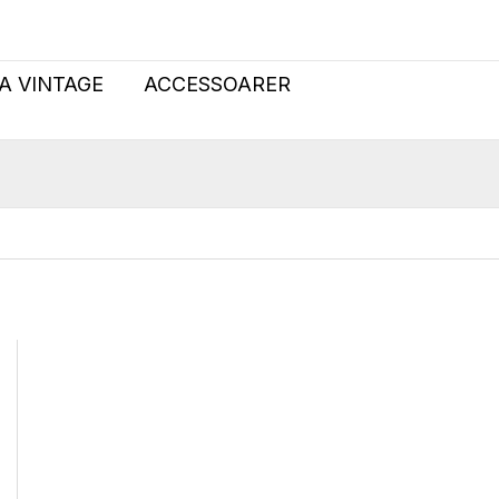
jeans
140
mängd
A VINTAGE
ACCESSOARER