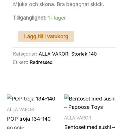
Mjuka och sköna. Bra begagnat skick.
Tillgänglighet:
1 i lager
CULOTTE
Lägg till i varukorg
jeans
140
Kategorier:
ALLA VAROR
,
Storlek 140
mängd
Etikett:
Redressed
ALLA VAROR
ALLA VAROR
POP tröja 134-140
Bentoset med sushi –
80.00
kr