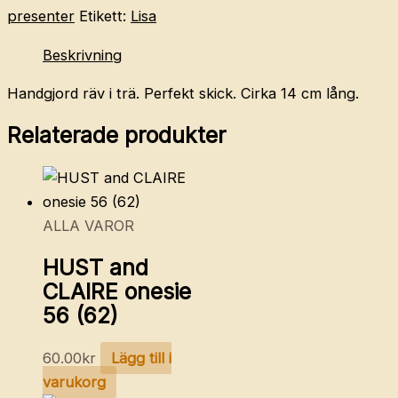
i
presenter
Etikett:
Lisa
trä,
Beskrivning
cirka
14
Handgjord räv i trä. Perfekt skick. Cirka 14 cm lång.
cm
mängd
Relaterade produkter
ALLA VAROR
HUST and
CLAIRE onesie
56 (62)
60.00
kr
Lägg till i
varukorg