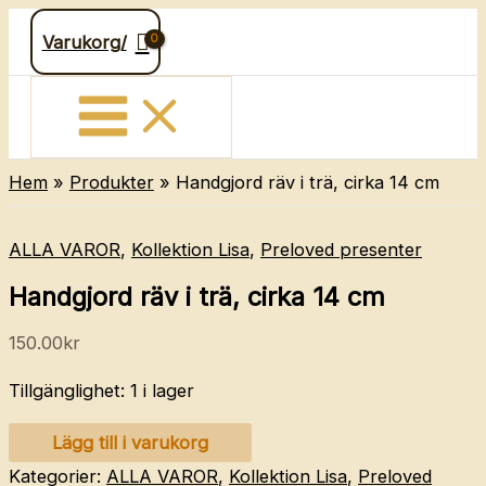
Hoppa
Varukorg/
till
innehåll
Hem
Produkter
Handgjord räv i trä, cirka 14 cm
ALLA VAROR
,
Kollektion Lisa
,
Preloved presenter
Handgjord räv i trä, cirka 14 cm
150.00
kr
Tillgänglighet:
1 i lager
Handgjord
Lägg till i varukorg
räv
Kategorier:
ALLA VAROR
,
Kollektion Lisa
,
Preloved