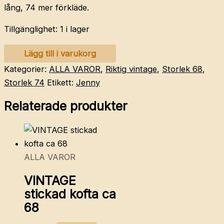
lång, 74 mer förkläde.
Tillgänglighet:
1 i lager
HANDGJORT
Lägg till i varukorg
förkläde
Kategorier:
ALLA VAROR
,
Riktig vintage
,
Storlek 68
,
/
Storlek 74
Etikett:
Jenny
klänning
Relaterade produkter
68-
74
mängd
ALLA VAROR
VINTAGE
stickad kofta ca
68