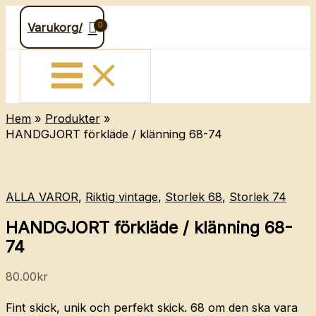
Hoppa
Varukorg/
till
innehåll
Hem
Produkter
HANDGJORT förkläde / klänning 68-74
ALLA VAROR
,
Riktig vintage
,
Storlek 68
,
Storlek 74
HANDGJORT förkläde / klänning 68-
74
80.00
kr
Fint skick, unik och perfekt skick. 68 om den ska vara