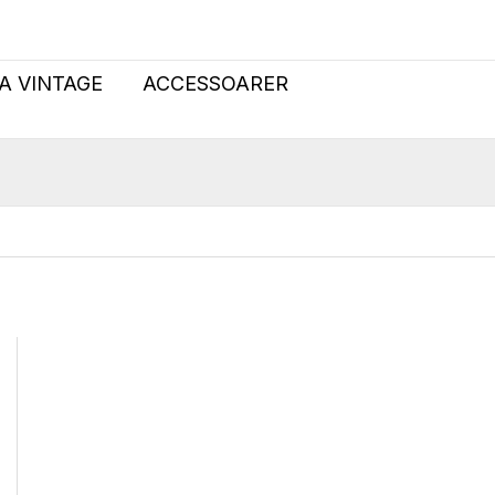
boy
jeans
loose
A VINTAGE
ACCESSOARER
waist
158
mängd