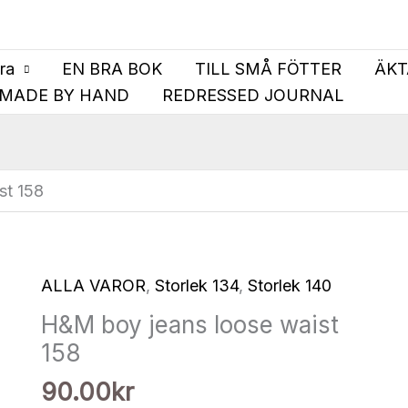
bra
EN BRA BOK
TILL SMÅ FÖTTER
ÄKT
MADE BY HAND
REDRESSED JOURNAL
st 158
ALLA VAROR
,
Storlek 134
,
Storlek 140
H&M boy jeans loose waist
158
90.00
kr