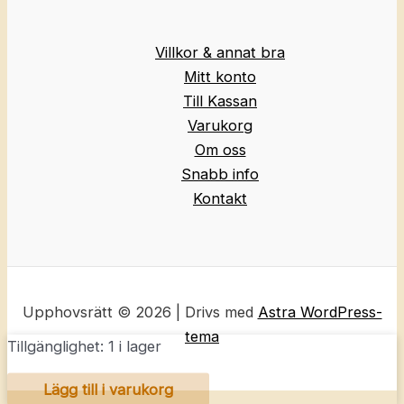
Villkor & annat bra
Mitt konto
Till Kassan
Varukorg
Om oss
Snabb info
Kontakt
Upphovsrätt © 2026 | Drivs med
Astra WordPress-
tema
Tillgänglighet:
1 i lager
H&M
Lägg till i varukorg