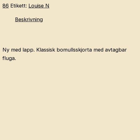
skjorta
86
Etikett:
Louise N
&
Beskrivning
fluga
86
mängd
Ny med lapp. Klassisk bomullsskjorta med avtagbar
fluga.