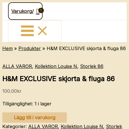
Hoppa
Varukorg/
till
innehåll
Hem
Produkter
H&M EXCLUSIVE skjorta & fluga 86
ALLA VAROR
,
Kollektion Louise N
,
Storlek 86
H&M EXCLUSIVE skjorta & fluga 86
100.00
kr
Tillgänglighet:
1 i lager
H&M
Lägg till i varukorg
EXCLUSIVE
Kategorier:
ALLA VAROR
,
Kollektion Louise N
,
Storlek