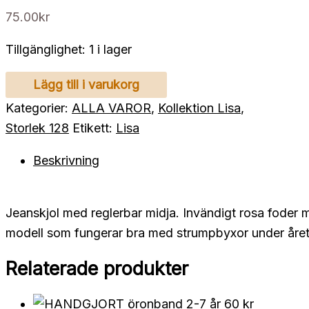
75.00
kr
Tillgänglighet:
1 i lager
H&M
Lägg till i varukorg
jeanskjol
Kategorier:
ALLA VAROR
,
Kollektion Lisa
,
128
Storlek 128
Etikett:
Lisa
mängd
Beskrivning
Jeanskjol med reglerbar midja. Invändigt rosa foder 
modell som fungerar bra med strumpbyxor under året
Relaterade produkter