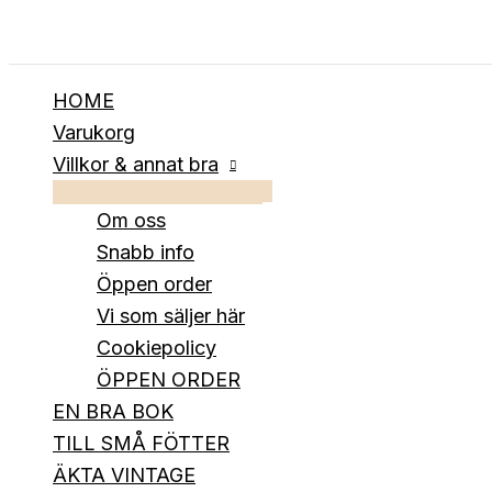
Hoppa
till
innehåll
HOME
Varukorg
Villkor & annat bra
Om oss
Snabb info
Öppen order
Vi som säljer här
Cookiepolicy
ÖPPEN ORDER
EN BRA BOK
TILL SMÅ FÖTTER
ÄKTA VINTAGE