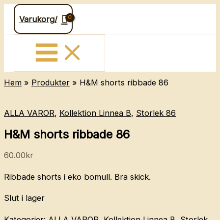
Hoppa
Varukorg/
till
innehåll
Hem
Produkter
H&M shorts ribbade 86
ALLA VAROR
,
Kollektion Linnea B
,
Storlek 86
H&M shorts ribbade 86
60.00
kr
Ribbade shorts i eko bomull. Bra skick.
Slut i lager
Kategorier:
ALLA VAROR
,
Kollektion Linnea B
,
Storlek