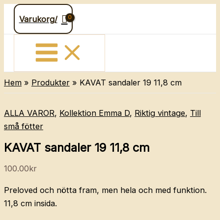
Hoppa
Varukorg/
till
innehåll
Hem
Produkter
KAVAT sandaler 19 11,8 cm
ALLA VAROR
,
Kollektion Emma D
,
Riktig vintage
,
Till
små fötter
KAVAT sandaler 19 11,8 cm
100.00
kr
Preloved och nötta fram, men hela och med funktion.
11,8 cm insida.