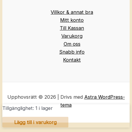
Villkor & annat bra
Mitt konto
Till Kassan
Varukorg
Om oss
Snabb info
Kontakt
Upphovsrätt © 2026 | Drivs med
Astra WordPress-
tema
Tillgänglighet:
1 i lager
KAVAT
Lägg till i varukorg
sandaler