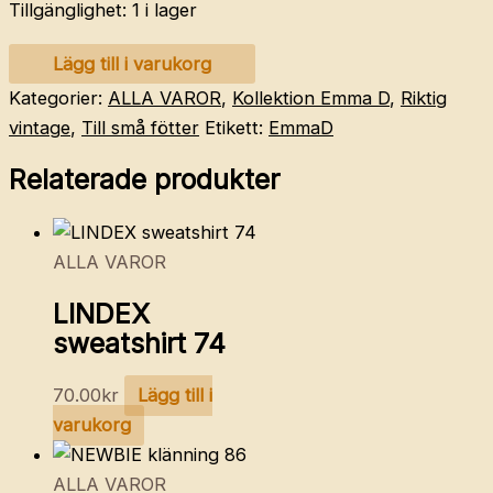
Tillgänglighet:
1 i lager
KAVAT
Lägg till i varukorg
sandaler
Kategorier:
ALLA VAROR
,
Kollektion Emma D
,
Riktig
19
vintage
,
Till små fötter
Etikett:
EmmaD
11,8
Relaterade produkter
cm
mängd
ALLA VAROR
LINDEX
sweatshirt 74
70.00
kr
Lägg till i
varukorg
ALLA VAROR