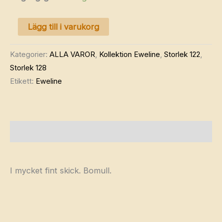
LINDEX
Lägg till i varukorg
jumpsuit
122-
Kategorier:
ALLA VAROR
,
Kollektion Eweline
,
Storlek 122
,
128
Storlek 128
mängd
Etikett:
Eweline
Beskrivning
I mycket fint skick. Bomull.