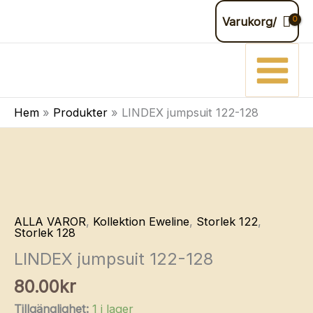
jumpsuit
Hoppa
Varukorg/
122-
till
128
innehåll
mängd
Hem
Produkter
LINDEX jumpsuit 122-128
ALLA VAROR
,
Kollektion Eweline
,
Storlek 122
,
Storlek 128
LINDEX jumpsuit 122-128
80.00
kr
Tillgänglighet:
1 i lager