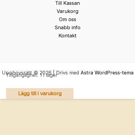
Till Kassan
Varukorg
Om oss
Snabb info
Kontakt
Upphovsrätt © 2026 | Drivs med
Astra WordPress-tema
Tillgänglighet:
1 i lager
LINDEX
Lägg till i varukorg
sweatshirt
68
mängd