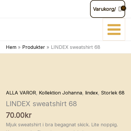
Hoppa
Varukorg/
till
innehåll
Hem
Produkter
LINDEX sweatshirt 68
ALLA VAROR
,
Kollektion Johanna
,
lindex
,
Storlek 68
LINDEX sweatshirt 68
70.00
kr
Mjuk sweatshirt i bra begagnat skick. Lite noppig.