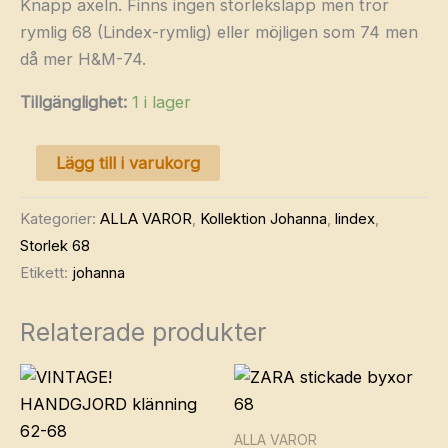
Knapp axeln. Finns ingen storlekslapp men tror
rymlig 68 (Lindex-rymlig) eller möjligen som 74 men
då mer H&M-74.
Tillgänglighet:
1 i lager
LINDEX
Lägg till i varukorg
sweatshirt
68
Kategorier:
ALLA VAROR
,
Kollektion Johanna
,
lindex
,
mängd
Storlek 68
Etikett:
johanna
Relaterade produkter
ALLA VAROR