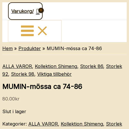
Hoppa
Varukorg/
till
innehåll
Hem
Produkter
MUMIN-mössa ca 74-86
ALLA VAROR
,
Kollektion Shimeng
,
Storlek 86
,
Storlek
92
,
Storlek 98
,
Viktiga tillbehör
MUMIN-mössa ca 74-86
80.00
kr
Slut i lager
Kategorier:
ALLA VAROR
,
Kollektion Shimeng
,
Storlek