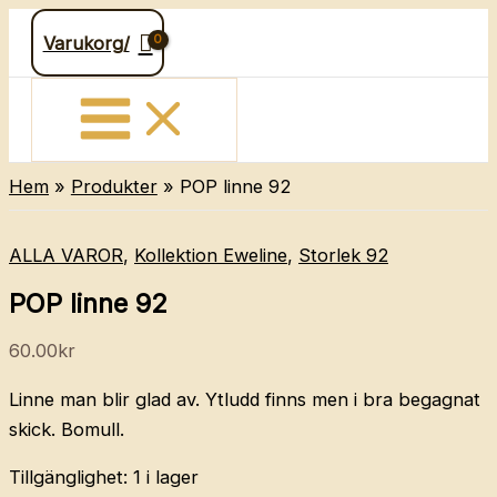
Hoppa
Varukorg/
till
innehåll
Hem
Produkter
POP linne 92
ALLA VAROR
,
Kollektion Eweline
,
Storlek 92
POP linne 92
60.00
kr
Linne man blir glad av. Ytludd finns men i bra begagnat
skick. Bomull.
Tillgänglighet:
1 i lager