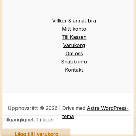
Villkor & annat bra
Mitt konto
Till Kassan
Varukorg
Om oss
Snabb info
Kontakt
Upphovsrätt © 2026 | Drivs med
Astra WordPress-
tema
Tillgänglighet:
1 i lager
POP
Lägg till i varukorg