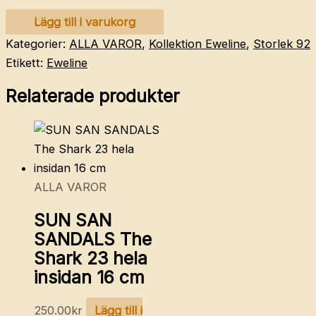
POP
Lägg till i varukorg
linne
Kategorier:
ALLA VAROR
,
Kollektion Eweline
,
Storlek 92
92
Etikett:
Eweline
mängd
Relaterade produkter
ALLA VAROR
SUN SAN
SANDALS The
Shark 23 hela
insidan 16 cm
250.00
kr
Lägg till i